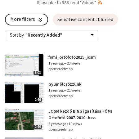
Subscribe to RSS feed "Videos"
More filters
Sensitive content
: blurred
Sort by
"Recently Added"
fomi_ortofoto2015_josm
1 year ago
•
23 views
openstreetmap
1:03
Gyümölcsözzünk
1 year ago
•
21 views
openstreetmap
2:49
JOSM kezdő BING igazítása FŐMI
Ortofotó 2007-2010 -hez.
2 years ago
•
19 views
2:49
openstreetmap