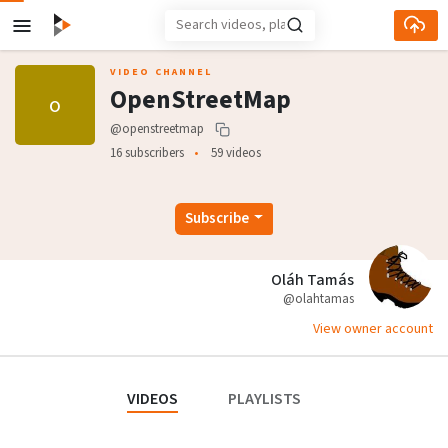
Skip to main content
VIDEO CHANNEL
OpenStreetMap
o
@openstreetmap
16 subscribers
59 videos
Subscribe
Oláh Tamás
@olahtamas
View owner account
VIDEOS
PLAYLISTS