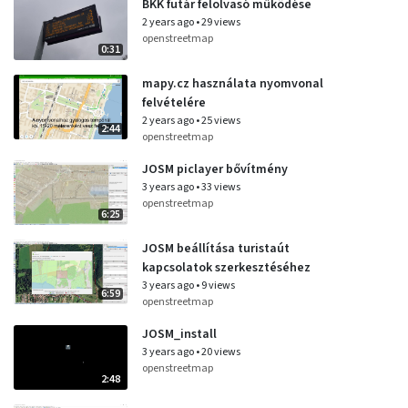
BKK futár felolvasó működése
2 years ago
•
29 views
openstreetmap
0:31
mapy.cz használata nyomvonal
felvételére
2 years ago
•
25 views
2:44
openstreetmap
JOSM piclayer bővítmény
3 years ago
•
33 views
openstreetmap
6:25
JOSM beállítása turistaút
kapcsolatok szerkesztéséhez
3 years ago
•
9 views
6:59
openstreetmap
JOSM_install
3 years ago
•
20 views
openstreetmap
2:48