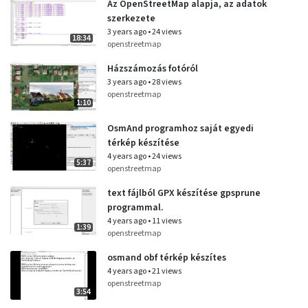
Az OpenStreetMap alapja, az adatok
szerkezete
3 years ago
•
24 views
18:34
openstreetmap
Házszámozás fotóról
3 years ago
•
28 views
openstreetmap
1:10
OsmAnd programhoz saját egyedi
térkép készítése
4 years ago
•
24 views
5:37
openstreetmap
text fájlból GPX készítése gpsprune
programmal.
4 years ago
•
11 views
1:39
openstreetmap
osmand obf térkép készítes
4 years ago
•
21 views
openstreetmap
3:54